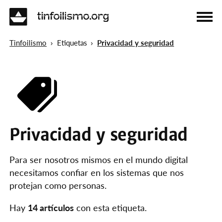
Tinfoilismo
Etiquetas
Privacidad y seguridad
SECCIONES
DIVULGACIÓN (4)
GUÍAS (10)
REGULACIÓN (2)
ETIQUETAS
Privacidad y seguridad
Para ser nosotros mismos en el mundo digital
MÁS
necesitamos confiar en los sistemas que nos
protejan como personas.
CONOCE EL PROYECTO
CRONOLOGÍA
Hay
14 artículos
con esta etiqueta.