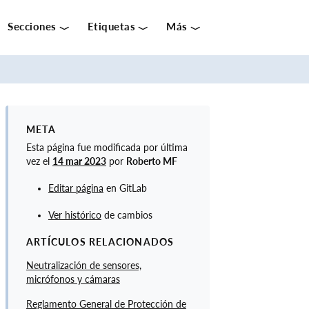
Secciones
Etiquetas
Más
S
E
C
C
META
I
Esta página fue modificada por última
O
vez el
14 mar 2023
por
Roberto MF
N
Editar página
en GitLab
E
S
Ver histórico
de cambios
D
ARTÍCULOS RELACIONADOS
I
Neutralización de sensores,
V
micrófonos y cámaras
U
L
Reglamento General de Protección de