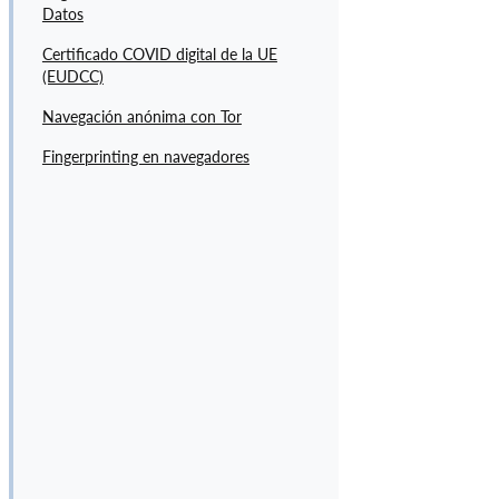
G
Datos
A
Certificado COVID digital de la UE
C
(EUDCC)
I
Ó
Navegación anónima con Tor
N
Fingerprinting en navegadores
(
4
)
G
U
Í
A
S
(
1
0
)
R