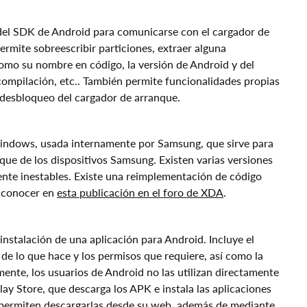
del SDK de Android para comunicarse con el cargador de
ermite sobreescribir particiones, extraer alguna
como su nombre en código, la versión de Android y del
 compilación, etc.. También permite funcionalidades propias
l desbloqueo del cargador de arranque.
Windows, usada internamente por Samsung, que sirve para
ue de los dispositivos Samsung. Existen varias versiones
ente inestables. Existe una reimplementación de código
a conocer en
esta publicación en el foro de XDA
.
instalación de una aplicación para Android. Incluye el
 de lo que hace y los permisos que requiere, así como la
mente, los usuarios de Android no las utilizan directamente
lay Store, que descarga los APK e instala las aplicaciones
permiten descargarlas desde su web, además de mediante