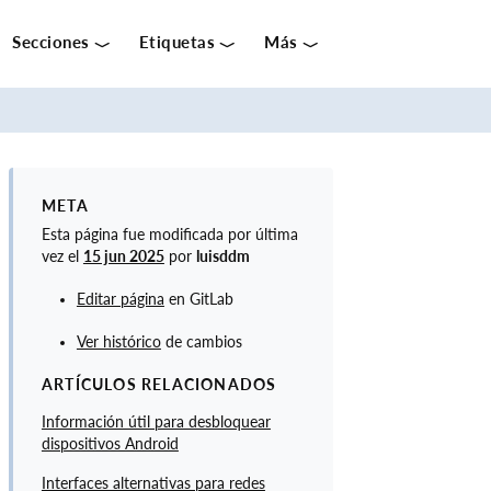
Secciones
Etiquetas
Más
S
E
C
C
META
I
Esta página fue modificada por última
O
vez el
15 jun 2025
por
luisddm
N
Editar página
en GitLab
E
S
Ver histórico
de cambios
D
ARTÍCULOS RELACIONADOS
I
Información útil para desbloquear
V
dispositivos Android
U
L
Interfaces alternativas para redes