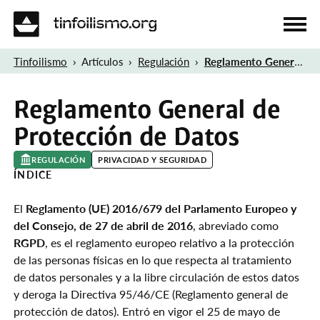
Tinfoilismo
Artículos
Regulación
Reglamento General de Protección de Datos
SECCIONES
DIVULGACIÓN (4)
Reglamento General de
GUÍAS (10)
Protección de Datos
REGULACIÓN (2)
REGULACIÓN
PRIVACIDAD Y SEGURIDAD
ÍNDICE
ETIQUETAS
El
Reglamento (UE) 2016/679 del Parlamento Europeo y
del Consejo, de 27 de abril de 2016
, abreviado como
RGPD
, es el reglamento europeo relativo a la protección
MÁS
de las personas físicas en lo que respecta al tratamiento
CONOCE EL PROYECTO
de datos personales y a la libre circulación de estos datos
y deroga la Directiva 95/46/CE (Reglamento general de
CRONOLOGÍA
protección de datos). Entró en vigor el 25 de mayo de