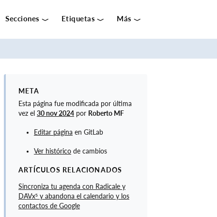
Secciones
Etiquetas
Más
S
E
C
C
META
I
Esta página fue modificada por última
O
vez el
30 nov 2024
por
Roberto MF
N
Editar página
en GitLab
E
S
Ver histórico
de cambios
D
ARTÍCULOS RELACIONADOS
I
Sincroniza tu agenda con Radicale y
V
DAVx⁵ y abandona el calendario y los
U
contactos de Google
L