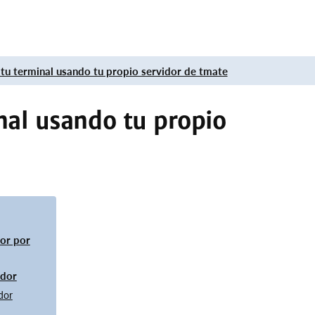
u terminal usando tu propio servidor de tmate
nal usando tu propio
dor por
idor
idor