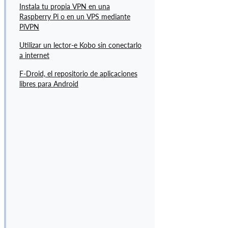
G
Instala tu propia VPN en una
Raspberry Pi o en un VPS mediante
A
PiVPN
C
I
Utilizar un lector-e Kobo sin conectarlo
Ó
a internet
N
F-Droid, el repositorio de aplicaciones
(
libres para Android
4
)
G
U
Í
A
S
(
1
0
)
R